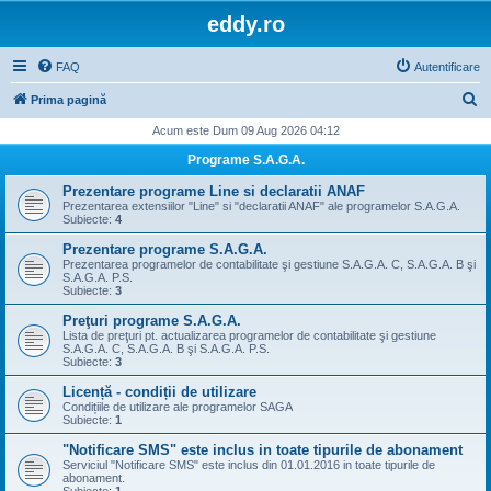
eddy.ro
FAQ
Autentificare
C
Prima pagină
ă
Acum este Dum 09 Aug 2026 04:12
u
Programe S.A.G.A.
t
Prezentare programe Line si declaratii ANAF
a
Prezentarea extensiilor "Line" si "declaratii ANAF" ale programelor S.A.G.A.
Subiecte:
4
r
Prezentare programe S.A.G.A.
e
Prezentarea programelor de contabilitate şi gestiune S.A.G.A. C, S.A.G.A. B şi
S.A.G.A. P.S.
Subiecte:
3
Preţuri programe S.A.G.A.
Lista de preţuri pt. actualizarea programelor de contabilitate şi gestiune
S.A.G.A. C, S.A.G.A. B şi S.A.G.A. P.S.
Subiecte:
3
Licență - condiții de utilizare
Condițiile de utilizare ale programelor SAGA
Subiecte:
1
"Notificare SMS" este inclus in toate tipurile de abonament
Serviciul "Notificare SMS" este inclus din 01.01.2016 in toate tipurile de
abonament.