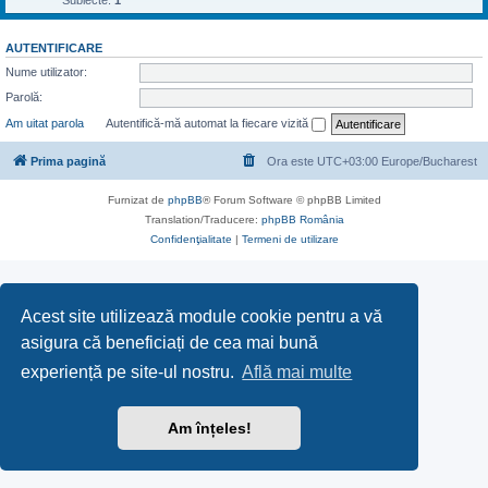
Subiecte:
1
AUTENTIFICARE
Nume utilizator:
Parolă:
Am uitat parola
Autentifică-mă automat la fiecare vizită
Prima pagină
Ora este UTC+03:00 Europe/Bucharest
Furnizat de
phpBB
® Forum Software © phpBB Limited
Translation/Traducere:
phpBB România
Confidenţialitate
|
Termeni de utilizare
Acest site utilizează module cookie pentru a vă
asigura că beneficiați de cea mai bună
experiență pe site-ul nostru.
Află mai multe
Am înțeles!