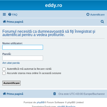
eddy.ro
FAQ
Autentificare
C
Prima pagină
ă
Forumul necesită ca dumneavoastră să fiţi înregistrat şi
u
autentificat pentru a vedea profilurile.
t
Nume utilizator:
a
r
Parolă:
e
Am uitat parola
Autentifică-mă automat la fiecare vizită
Ascunde starea mea online în această sesiune
Prima pagină
Ora este UTC+03:00 Europe/Bucharest
Furnizat de
phpBB
® Forum Software © phpBB Limited
Translation/Traducere:
phpBB România