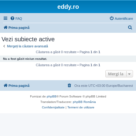
eddy.ro
FAQ
Autentificare
C
Prima pagină
ă
Vezi subiecte active
u
Mergeți la căutare avansată
t
Căutarea a găsit 0 rezultate • Pagina
1
din
1
a
Nu a fost găsit niciun rezultat.
r
Căutarea a găsit 0 rezultate • Pagina
1
din
1
e
Mergi la
Prima pagină
Ora este UTC+03:00 Europe/Bucharest
Furnizat de
phpBB
® Forum Software © phpBB Limited
Translation/Traducere:
phpBB România
Confidenţialitate
|
Termeni de utilizare