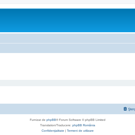
Şter
Furnizat de
phpBB
® Forum Software © phpBB Limited
Translation/Traducere:
phpBB România
Confidenţialitate
|
Termeni de utilizare