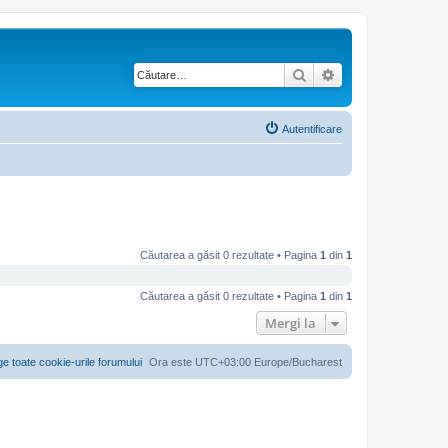
Căutare
Căutare avansată
Autentificare
Căutarea a găsit 0 rezultate • Pagina
1
din
1
Căutarea a găsit 0 rezultate • Pagina
1
din
1
Mergi la
ge toate cookie-urile forumului
Ora este UTC+03:00 Europe/Bucharest