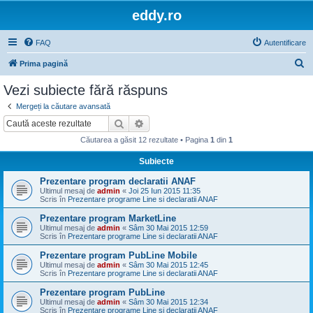
eddy.ro
FAQ
Autentificare
C
Prima pagină
ă
Vezi subiecte fără răspuns
u
Mergeți la căutare avansată
t
Căutare
Căutare avansată
a
Căutarea a găsit 12 rezultate • Pagina
1
din
1
r
Subiecte
e
Prezentare program declaratii ANAF
Ultimul mesaj de
admin
«
Joi 25 Iun 2015 11:35
Scris în
Prezentare programe Line si declaratii ANAF
Prezentare program MarketLine
Ultimul mesaj de
admin
«
Sâm 30 Mai 2015 12:59
Scris în
Prezentare programe Line si declaratii ANAF
Prezentare program PubLine Mobile
Ultimul mesaj de
admin
«
Sâm 30 Mai 2015 12:45
Scris în
Prezentare programe Line si declaratii ANAF
Prezentare program PubLine
Ultimul mesaj de
admin
«
Sâm 30 Mai 2015 12:34
Scris în
Prezentare programe Line si declaratii ANAF