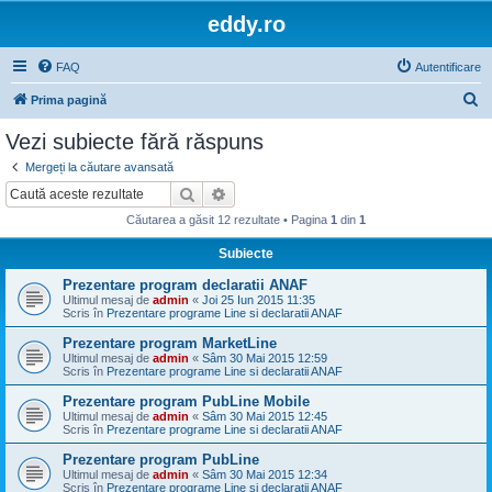
eddy.ro
FAQ
Autentificare
C
Prima pagină
ă
Vezi subiecte fără răspuns
u
Mergeți la căutare avansată
t
Căutare
Căutare avansată
a
Căutarea a găsit 12 rezultate • Pagina
1
din
1
r
Subiecte
e
Prezentare program declaratii ANAF
Ultimul mesaj de
admin
«
Joi 25 Iun 2015 11:35
Scris în
Prezentare programe Line si declaratii ANAF
Prezentare program MarketLine
Ultimul mesaj de
admin
«
Sâm 30 Mai 2015 12:59
Scris în
Prezentare programe Line si declaratii ANAF
Prezentare program PubLine Mobile
Ultimul mesaj de
admin
«
Sâm 30 Mai 2015 12:45
Scris în
Prezentare programe Line si declaratii ANAF
Prezentare program PubLine
Ultimul mesaj de
admin
«
Sâm 30 Mai 2015 12:34
Scris în
Prezentare programe Line si declaratii ANAF