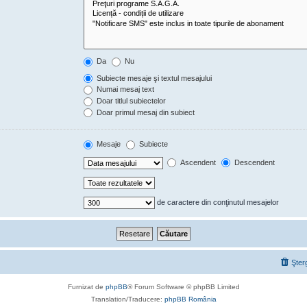
Da
Nu
Subiecte mesaje şi textul mesajului
Numai mesaj text
Doar titlul subiectelor
Doar primul mesaj din subiect
Mesaje
Subiecte
Ascendent
Descendent
de caractere din conţinutul mesajelor
Şter
Furnizat de
phpBB
® Forum Software © phpBB Limited
Translation/Traducere:
phpBB România