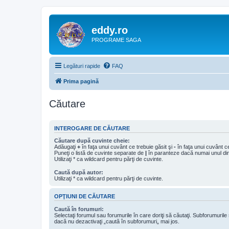
eddy.ro
PROGRAME SAGA
Legături rapide
FAQ
Prima pagină
Căutare
INTEROGARE DE CĂUTARE
Căutare după cuvinte cheie:
Adăugaţi
+
în faţa unui cuvânt ce trebuie găsit şi
-
în faţa unui cuvânt ce
Puneţi o listă de cuvinte separate de
|
în paranteze dacă numai unul din 
Utilizaţi * ca wildcard pentru părţi de cuvinte.
Caută după autor:
Utilizaţi * ca wildcard pentru părţi de cuvinte.
OPŢIUNI DE CĂUTARE
Caută în forumuri:
Selectaţi forumul sau forumurile în care doriţi să căutaţi. Subforumuril
dacă nu dezactivaţi „caută în subforumuri„ mai jos.