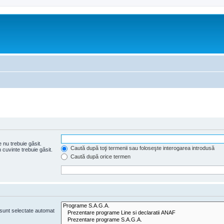
 nu trebuie găsit.
Caută după toţi termenii sau foloseşte interogarea introdusă
cuvinte trebuie găsit.
Caută după orice termen
e sunt selectate automat