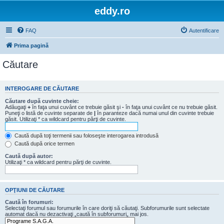
eddy.ro
FAQ
Autentificare
Prima pagină
Căutare
INTEROGARE DE CĂUTARE
Căutare după cuvinte cheie:
Adăugaţi
+
în faţa unui cuvânt ce trebuie găsit şi
-
în faţa unui cuvânt ce nu trebuie găsit.
Puneţi o listă de cuvinte separate de
|
în paranteze dacă numai unul din cuvinte trebuie
găsit. Utilizaţi * ca wildcard pentru părţi de cuvinte.
Caută după toţi termenii sau foloseşte interogarea introdusă
Caută după orice termen
Caută după autor:
Utilizaţi * ca wildcard pentru părţi de cuvinte.
OPŢIUNI DE CĂUTARE
Caută în forumuri:
Selectaţi forumul sau forumurile în care doriţi să căutaţi. Subforumurile sunt selectate
automat dacă nu dezactivaţi „caută în subforumuri„ mai jos.