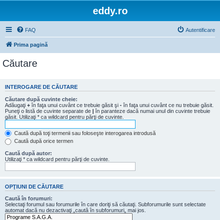
eddy.ro
FAQ
Autentificare
Prima pagină
Căutare
INTEROGARE DE CĂUTARE
Căutare după cuvinte cheie:
Adăugaţi
+
în faţa unui cuvânt ce trebuie găsit şi
-
în faţa unui cuvânt ce nu trebuie găsit.
Puneţi o listă de cuvinte separate de
|
în paranteze dacă numai unul din cuvinte trebuie
găsit. Utilizaţi * ca wildcard pentru părţi de cuvinte.
Caută după toţi termenii sau foloseşte interogarea introdusă
Caută după orice termen
Caută după autor:
Utilizaţi * ca wildcard pentru părţi de cuvinte.
OPŢIUNI DE CĂUTARE
Caută în forumuri:
Selectaţi forumul sau forumurile în care doriţi să căutaţi. Subforumurile sunt selectate
automat dacă nu dezactivaţi „caută în subforumuri„ mai jos.