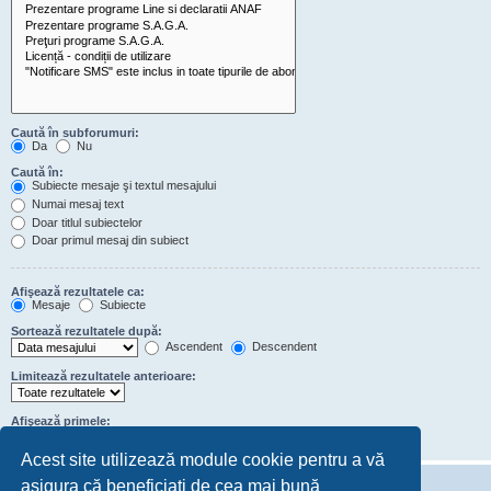
Caută în subforumuri:
Da
Nu
Caută în:
Subiecte mesaje şi textul mesajului
Numai mesaj text
Doar titlul subiectelor
Doar primul mesaj din subiect
Afişează rezultatele ca:
Mesaje
Subiecte
Sortează rezultatele după:
Ascendent
Descendent
Limitează rezultatele anterioare:
Afişează primele:
de caractere din conţinutul mesajelor
Acest site utilizează module cookie pentru a vă
asigura că beneficiați de cea mai bună