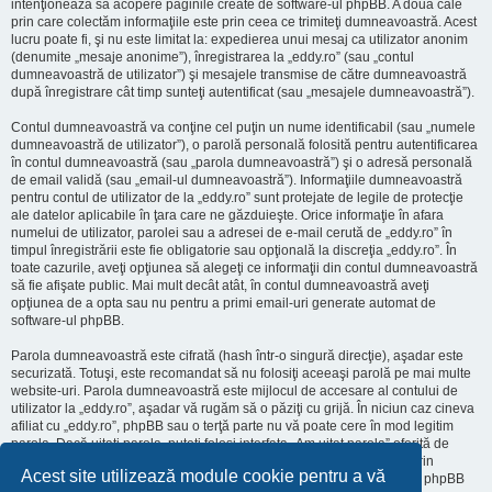
intenţionează să acopere paginile create de software-ul phpBB. A doua cale
prin care colectăm informaţiile este prin ceea ce trimiteţi dumneavoastră. Acest
lucru poate fi, şi nu este limitat la: expedierea unui mesaj ca utilizator anonim
(denumite „mesaje anonime”), înregistrarea la „eddy.ro” (sau „contul
dumneavoastră de utilizator”) şi mesajele transmise de către dumneavoastră
după înregistrare cât timp sunteţi autentificat (sau „mesajele dumneavoastră”).
Contul dumneavoastră va conţine cel puţin un nume identificabil (sau „numele
dumneavoastră de utilizator”), o parolă personală folosită pentru autentificarea
în contul dumneavoastră (sau „parola dumneavoastră”) şi o adresă personală
de email validă (sau „email-ul dumneavoastră”). Informaţiile dumneavoastră
pentru contul de utilizator de la „eddy.ro” sunt protejate de legile de protecţie
ale datelor aplicabile în ţara care ne găzduieşte. Orice informaţie în afara
numelui de utilizator, parolei sau a adresei de e-mail cerută de „eddy.ro” în
timpul înregistrării este fie obligatorie sau opţională la discreţia „eddy.ro”. În
toate cazurile, aveţi opţiunea să alegeţi ce informaţii din contul dumneavoastră
să fie afişate public. Mai mult decât atât, în contul dumneavoastră aveţi
opţiunea de a opta sau nu pentru a primi email-uri generate automat de
software-ul phpBB.
Parola dumneavoastră este cifrată (hash într-o singură direcţie), aşadar este
securizată. Totuşi, este recomandat să nu folosiţi aceeaşi parolă pe mai multe
website-uri. Parola dumneavoastră este mijlocul de accesare al contului de
utilizator la „eddy.ro”, aşadar vă rugăm să o păziţi cu grijă. În niciun caz cineva
afiliat cu „eddy.ro”, phpBB sau o terţă parte nu vă poate cere în mod legitim
parola. Dacă uitaţi parola, puteţi folosi interfaţa „Am uitat parola” oferită de
software-ul phpBB. Această procedură vă va genera o nouă parolă prin
Acest site utilizează module cookie pentru a vă
transmiterea numelui de utilizator şi a adresei email, apoi software-ul phpBB