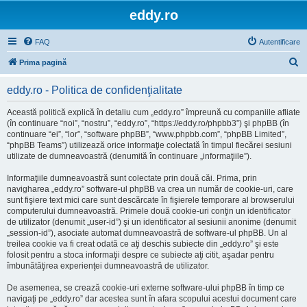
eddy.ro
FAQ
Autentificare
C
Prima pagină
ă
eddy.ro - Politica de confidenţialitate
u
t
Această politică explică în detaliu cum „eddy.ro” împreună cu companiile afliate
(în continuare “noi”, “nostru”, “eddy.ro”, “https://eddy.ro/phpbb3”) şi phpBB (în
a
continuare “ei”, “lor”, “software phpBB”, “www.phpbb.com”, “phpBB Limited”,
r
“phpBB Teams”) utilizează orice informaţie colectată în timpul fiecărei sesiuni
utilizate de dumneavoastră (denumită în continuare „informaţiile”).
e
Informaţiile dumneavoastră sunt colectate prin două căi. Prima, prin
navigharea „eddy.ro” software-ul phpBB va crea un număr de cookie-uri, care
sunt fişiere text mici care sunt descărcate în fişierele temporare al browserului
computerului dumneavoastră. Primele două cookie-uri conţin un identificator
de utilizator (denumit „user-id”) şi un identificator al sesiunii anonime (denumit
„session-id”), asociate automat dumneavoastră de software-ul phpBB. Un al
treilea cookie va fi creat odată ce aţi deschis subiecte din „eddy.ro” şi este
folosit pentru a stoca informaţii despre ce subiecte aţi citit, aşadar pentru
îmbunătăţirea experienţei dumneavoastră de utilizator.
De asemenea, se crează cookie-uri externe software-ului phpBB în timp ce
navigaţi pe „eddy.ro” dar acestea sunt în afara scopului acestui document care