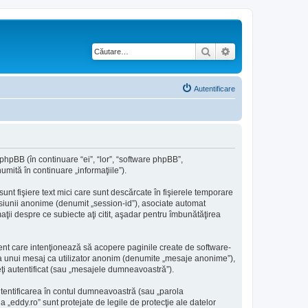
Căutare
Căutare avansată
Autentificare
 phpBB (în continuare “ei”, “lor”, “software phpBB”,
mită în continuare „informaţiile”).
nt fişiere text mici care sunt descărcate în fişierele temporare
sesiunii anonime (denumit „session-id”), asociate automat
aţii despre ce subiecte aţi citit, aşadar pentru îmbunătăţirea
ent care intenţionează să acopere paginile create de software-
erea unui mesaj ca utilizator anonim (denumite „mesaje anonime”),
eţi autentificat (sau „mesajele dumneavoastră”).
utentificarea în contul dumneavoastră (sau „parola
„eddy.ro” sunt protejate de legile de protecţie ale datelor