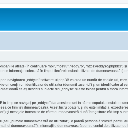
aniile afliate (în continuare “noi”, “nostru”, “eddy.ro”, “https://eddy.ro/phpbb3”) şi
ce informaţie colectată în timpul fiecărei sesiuni utilizate de dumneavoastră (denu
 prin navigharea „eddy.ro” software-ul phpBB va crea un număr de cookie-uri, care su
ri conţin un identificator de utilizator (denumit „user-id”) şi un identificator al 
eat odată ce aţi deschis subiecte din „eddy.ro” şi este folosit pentru a stoca inform
în timp ce navigaţi pe „eddy.ro” dar acestea sunt în afara scopului acestui docum
ceea ce trimiteţi dumneavoastră. Acest lucru poate fi, şi nu este limitat la: expedi
ator”) şi mesajele transmise de către dumneavoastră după înregistrare cât timp sunt
l (sau „numele dumneavoastră de utilizator”), o parolă personală folosită pentru a
il-ul dumneavoastră”). Informaţiile dumneavoastră pentru contul de utilizator de la 