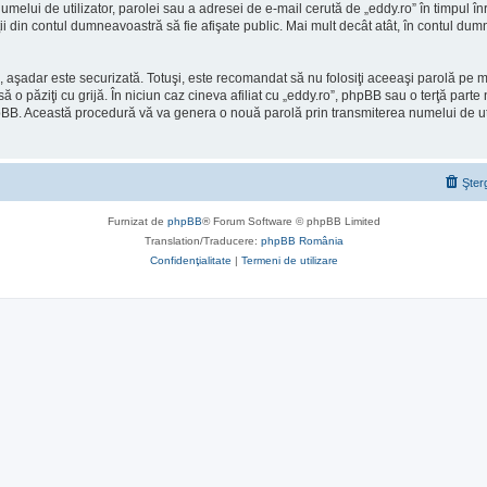
umelui de utilizator, parolei sau a adresei de e-mail cerută de „eddy.ro” în timpul înre
aţii din contul dumneavoastră să fie afişate public. Mai mult decât atât, în contul d
), aşadar este securizată. Totuşi, este recomandat să nu folosiţi aceeaşi parolă pe
ă o păziţi cu grijă. În niciun caz cineva afiliat cu „eddy.ro”, phpBB sau o terţă part
l phpBB. Această procedură vă va genera o nouă parolă prin transmiterea numelui de u
Şter
Furnizat de
phpBB
® Forum Software © phpBB Limited
Translation/Traducere:
phpBB România
Confidenţialitate
|
Termeni de utilizare