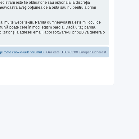
gistrării este fie obligatorie sau opţională la discreţia
umneavoastră aveţi opţiunea de a opta sau nu pentru a primi
 mai multe website-uri. Parola dumneavoastră este mijlocul de
e nu vă poate cere în mod legitim parola. Dacă uitaţi parola,
tilizator şi a adresei email, apoi software-ul phpBB va genera o
ge toate cookie-urile forumului
Ora este UTC+03:00 Europe/Bucharest