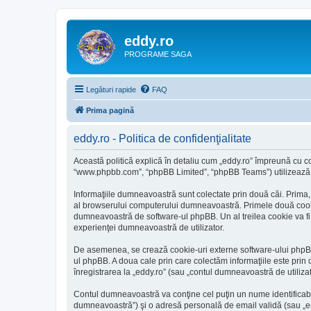
eddy.ro
PROGRAME SAGA
Legături rapide
FAQ
Prima pagină
eddy.ro - Politica de confidenţialitate
Această politică explică în detaliu cum „eddy.ro” împreună cu comp
“www.phpbb.com”, “phpBB Limited”, “phpBB Teams”) utilizează ori
Informaţiile dumneavoastră sunt colectate prin două căi. Prima,
al browserului computerului dumneavoastră. Primele două cookie-u
dumneavoastră de software-ul phpBB. Un al treilea cookie va fi cr
experienţei dumneavoastră de utilizator.
De asemenea, se crează cookie-uri externe software-ului phpBB 
ul phpBB. A doua cale prin care colectăm informaţiile este prin 
înregistrarea la „eddy.ro” (sau „contul dumneavoastră de utiliz
Contul dumneavoastră va conţine cel puţin un nume identificabi
dumneavoastră”) şi o adresă personală de email validă (sau „ema