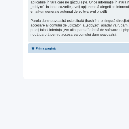
aplicabile în ţara care ne găzduieşte. Orice informaţie în afara n
„eddy.ro”. În toate cazurile, aveţi opţiunea să alegeţi ce inform
email-uri generate automat de software-ul phpBB.
Parola dumneavoastră este cifrată (hash într-o singură direcţie
accesare al contului de utilizator la „eddy.ro”, aşadar vă rugăm s
puteţi folosi interfaţa „Am uitat parola” oferită de software-u
nouă parolă pentru accesarea contului dumneavoastră.
Prima pagină