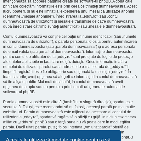
intenţionează să acopere paginile create de software-ul phpBB. A doua cale
prin care colectăm informaţiile este prin ceea ce trimiteţi dumneavoastră. Acest
lucru poate fi, şi nu este limitat la: expedierea unui mesaj ca utilizator anonim
(denumite „mesaje anonime”), înregistrarea la „eddy.ro” (sau „contul
dumneavoastră de utilizator”) şi mesajele transmise de către dumneavoastră
după înregistrare cât timp sunteţi autentificat (sau „mesajele dumneavoastră”).
Contul dumneavoastră va conţine cel puţin un nume identificabil (sau „numele
dumneavoastră de utilizator”), o parolă personală folosită pentru autentificarea
în contul dumneavoastră (sau „parola dumneavoastră”) şi o adresă personală
de email validă (sau „email-ul dumneavoastră”). Informaţiile dumneavoastră
pentru contul de utilizator de la „eddy.ro” sunt protejate de legile de protecţie
ale datelor aplicabile în ţara care ne găzduieşte. Orice informaţie în afara
numelui de utilizator, parolei sau a adresei de e-mail cerută de „eddy.ro” în
timpul înregistrării este fie obligatorie sau opţională la discreţia „eddy.ro”. În
toate cazurile, aveţi opţiunea să alegeţi ce informaţii din contul dumneavoastră
să fie afişate public. Mai mult decât atât, în contul dumneavoastră aveţi
opţiunea de a opta sau nu pentru a primi email-uri generate automat de
software-ul phpBB.
Parola dumneavoastră este cifrată (hash într-o singură direcţie), aşadar este
securizată. Totuşi, este recomandat să nu folosiţi aceeaşi parolă pe mai multe
website-uri. Parola dumneavoastră este mijlocul de accesare al contului de
utilizator la „eddy.ro”, aşadar vă rugăm să o păziţi cu grijă. În niciun caz cineva
afiliat cu „eddy.ro”, phpBB sau o terţă parte nu vă poate cere în mod legitim
parola. Dacă uitaţi parola, puteţi folosi interfaţa „Am uitat parola” oferită de
software-ul phpBB. Această procedură vă va genera o nouă parolă prin
transmiterea numelui de utilizator şi a adresei email, apoi software-ul phpBB
Acest site utilizează module cookie pentru a vă