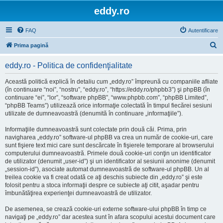
eddy.ro
FAQ
Autentificare
C
Prima pagină
ă
eddy.ro - Politica de confidenţialitate
u
t
Această politică explică în detaliu cum „eddy.ro” împreună cu companiile afliate
(în continuare “noi”, “nostru”, “eddy.ro”, “https://eddy.ro/phpbb3”) şi phpBB (în
a
continuare “ei”, “lor”, “software phpBB”, “www.phpbb.com”, “phpBB Limited”,
r
“phpBB Teams”) utilizează orice informaţie colectată în timpul fiecărei sesiuni
utilizate de dumneavoastră (denumită în continuare „informaţiile”).
e
Informaţiile dumneavoastră sunt colectate prin două căi. Prima, prin
navigharea „eddy.ro” software-ul phpBB va crea un număr de cookie-uri, care
sunt fişiere text mici care sunt descărcate în fişierele temporare al browserului
computerului dumneavoastră. Primele două cookie-uri conţin un identificator
de utilizator (denumit „user-id”) şi un identificator al sesiunii anonime (denumit
„session-id”), asociate automat dumneavoastră de software-ul phpBB. Un al
treilea cookie va fi creat odată ce aţi deschis subiecte din „eddy.ro” şi este
folosit pentru a stoca informaţii despre ce subiecte aţi citit, aşadar pentru
îmbunătăţirea experienţei dumneavoastră de utilizator.
De asemenea, se crează cookie-uri externe software-ului phpBB în timp ce
navigaţi pe „eddy.ro” dar acestea sunt în afara scopului acestui document care