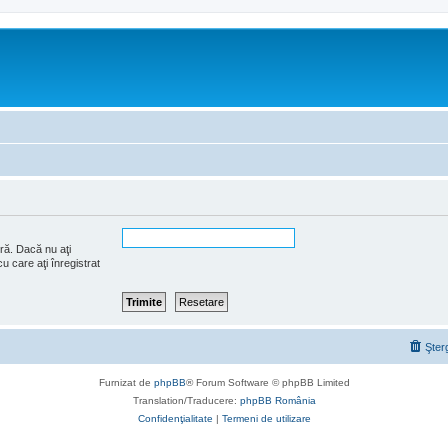
ră. Dacă nu aţi
u care aţi înregistrat
Şter
Furnizat de
phpBB
® Forum Software © phpBB Limited
Translation/Traducere:
phpBB România
Confidenţialitate
|
Termeni de utilizare