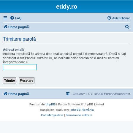
eddy.ro
FAQ
Autentificare
C
Prima pagină
ă
Trimitere parolă
u
t
Adresă email:
Aceasta trebuie să fie adresa de e-mail asociată contului dumneavoastră. Dacă nu aţi
a
schimbat-o din Panoul utilizatorului, atunci este chiar adresa de e-mail cu care aţi
înregistrat contul.
r
e
Prima pagină
Ora este UTC+03:00 Europe/Bucharest
Furnizat de
phpBB
® Forum Software © phpBB Limited
Translation/Traducere:
phpBB România
Confidenţialitate
|
Termeni de utilizare