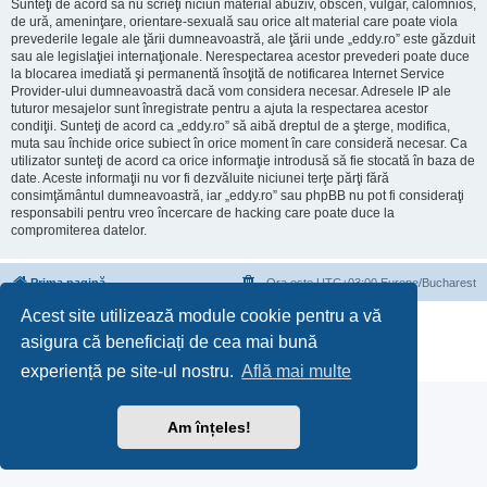
Sunteţi de acord să nu scrieţi niciun material abuziv, obscen, vulgar, calomnios,
de ură, ameninţare, orientare-sexuală sau orice alt material care poate viola
prevederile legale ale ţării dumneavoastră, ale ţării unde „eddy.ro” este găzduit
sau ale legislaţiei internaţionale. Nerespectarea acestor prevederi poate duce
la blocarea imediată şi permanentă însoţită de notificarea Internet Service
Provider-ului dumneavoastră dacă vom considera necesar. Adresele IP ale
tuturor mesajelor sunt înregistrate pentru a ajuta la respectarea acestor
condiţii. Sunteţi de acord ca „eddy.ro” să aibă dreptul de a şterge, modifica,
muta sau închide orice subiect în orice moment în care consideră necesar. Ca
utilizator sunteţi de acord ca orice informaţie introdusă să fie stocată în baza de
date. Aceste informaţii nu vor fi dezvăluite niciunei terţe părţi fără
consimţământul dumneavoastră, iar „eddy.ro” sau phpBB nu pot fi consideraţi
responsabili pentru vreo încercare de hacking care poate duce la
compromiterea datelor.
Prima pagină
Ora este UTC+03:00 Europe/Bucharest
Acest site utilizează module cookie pentru a vă
Furnizat de
phpBB
® Forum Software © phpBB Limited
asigura că beneficiați de cea mai bună
Translation/Traducere:
phpBB România
Confidenţialitate
|
Termeni de utilizare
experiență pe site-ul nostru.
Află mai multe
Am înțeles!