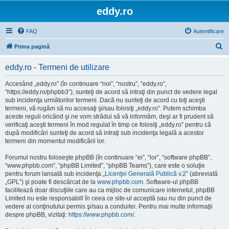
eddy.ro
FAQ
Autentificare
C
Prima pagină
ă
eddy.ro - Termeni de utilizare
u
t
Accesând „eddy.ro” (în continuare “noi”, “nostru”, “eddy.ro”,
“https://eddy.ro/phpbb3”), sunteţi de acord să intraţi din punct de vedere legal
a
sub incidenţa următorilor termeni. Dacă nu sunteţi de acord cu toţi aceşti
r
termeni, vă rugăm să nu accesaţi şi/sau folosiţi „eddy.ro”. Putem schimba
aceste reguli oricând şi ne vom strădui să vă informăm, deşi ar fi prudent să
e
verificaţi aceşti termeni în mod regulat în timp ce folosiţi „eddy.ro” pentru că
după modificări sunteţi de acord să intraţi sub incidenţa legală a acestor
termeni din momentul modificării lor.
Forumul nostru foloseşte phpBB (în continuare “ei”, “lor”, “software phpBB”,
“www.phpbb.com”, “phpBB Limited”, “phpBB Teams”), care este o soluţie
pentru forum lansată sub incidenţa „
Licenţei Generală Publică v.2
” (abreviată
„GPL”) şi poate fi descărcat de la
www.phpbb.com
. Software-ul phpBB
facilitează doar discuţiile care au ca mijloc de comunicare internetul, phpBB
Limited nu este responsabill în ceea ce site-ul acceptă sau nu din punct de
vedere al conţinutului permis şi/sau a conduitei. Pentru mai multe informaţii
despre phpBB, vizitaţi:
https://www.phpbb.com/
.