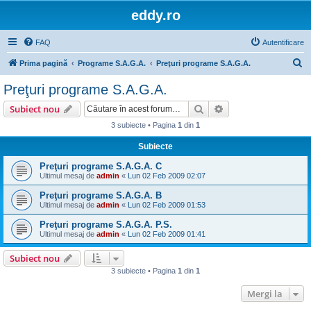
eddy.ro
FAQ
Autentificare
C
Prima pagină
Programe S.A.G.A.
Preţuri programe S.A.G.A.
ă
Preţuri programe S.A.G.A.
u
Căutare
Căutare avansată
Subiect nou
t
3 subiecte • Pagina
1
din
1
a
Subiecte
r
e
Preţuri programe S.A.G.A. C
Ultimul mesaj de
admin
«
Lun 02 Feb 2009 02:07
Preţuri programe S.A.G.A. B
Ultimul mesaj de
admin
«
Lun 02 Feb 2009 01:53
Preţuri programe S.A.G.A. P.S.
Ultimul mesaj de
admin
«
Lun 02 Feb 2009 01:41
Subiect nou
3 subiecte • Pagina
1
din
1
Mergi la