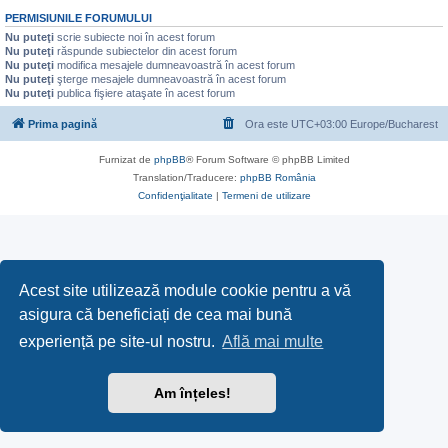
PERMISIUNILE FORUMULUI
Nu puteţi
scrie subiecte noi în acest forum
Nu puteţi
răspunde subiectelor din acest forum
Nu puteţi
modifica mesajele dumneavoastră în acest forum
Nu puteţi
şterge mesajele dumneavoastră în acest forum
Nu puteţi
publica fişiere ataşate în acest forum
Prima pagină
Ora este UTC+03:00 Europe/Bucharest
Furnizat de
phpBB
® Forum Software © phpBB Limited
Translation/Traducere:
phpBB România
Confidenţialitate
|
Termeni de utilizare
Acest site utilizează module cookie pentru a vă
asigura că beneficiați de cea mai bună
experiență pe site-ul nostru.
Află mai multe
Am înțeles!