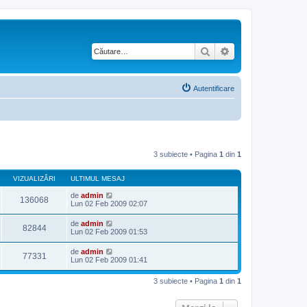
Căutare
Căutare avansată
Autentificare
3 subiecte • Pagina
1
din
1
VIZUALIZĂRI
ULTIMUL MESAJ
de
admin
136068
Lun 02 Feb 2009 02:07
de
admin
82844
Lun 02 Feb 2009 01:53
de
admin
77331
Lun 02 Feb 2009 01:41
3 subiecte • Pagina
1
din
1