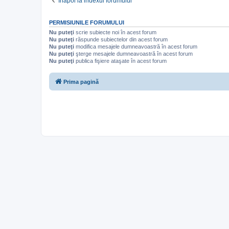
Înapoi la indexul forumului
PERMISIUNILE FORUMULUI
Nu puteţi
scrie subiecte noi în acest forum
Nu puteţi
răspunde subiectelor din acest forum
Nu puteţi
modifica mesajele dumneavoastră în acest forum
Nu puteţi
şterge mesajele dumneavoastră în acest forum
Nu puteţi
publica fişiere ataşate în acest forum
Prima pagină