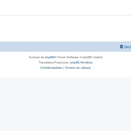
Şter
Furnizat de
phpBB
® Forum Software © phpBB Limited
Translation/Traducere:
phpBB România
Confidenţialitate
|
Termeni de utilizare