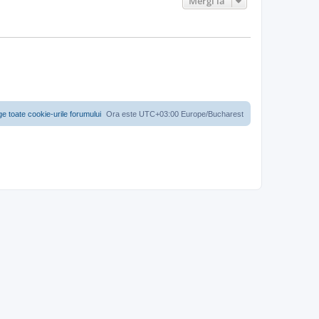
Mergi la
ge toate cookie-urile forumului
Ora este UTC+03:00 Europe/Bucharest