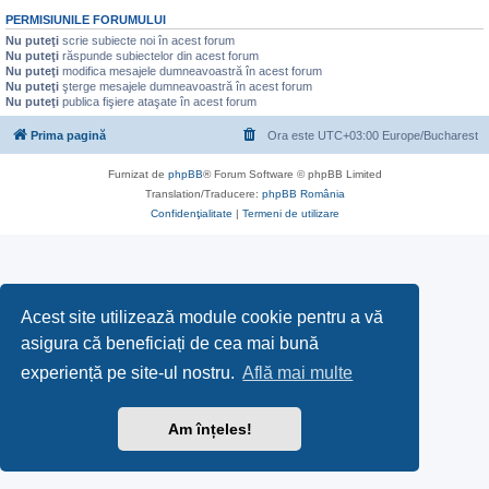
PERMISIUNILE FORUMULUI
Nu puteţi
scrie subiecte noi în acest forum
Nu puteţi
răspunde subiectelor din acest forum
Nu puteţi
modifica mesajele dumneavoastră în acest forum
Nu puteţi
şterge mesajele dumneavoastră în acest forum
Nu puteţi
publica fişiere ataşate în acest forum
Prima pagină
Ora este UTC+03:00 Europe/Bucharest
Furnizat de
phpBB
® Forum Software © phpBB Limited
Translation/Traducere:
phpBB România
Confidenţialitate
|
Termeni de utilizare
Acest site utilizează module cookie pentru a vă
asigura că beneficiați de cea mai bună
experiență pe site-ul nostru.
Află mai multe
Am înțeles!