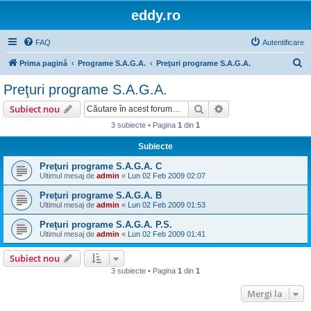
eddy.ro
FAQ
Autentificare
C
Prima pagină
Programe S.A.G.A.
Preţuri programe S.A.G.A.
ă
Preţuri programe S.A.G.A.
u
Căutare
Căutare avansată
Subiect nou
t
3 subiecte • Pagina
1
din
1
a
Subiecte
r
e
Preţuri programe S.A.G.A. C
Ultimul mesaj de
admin
«
Lun 02 Feb 2009 02:07
Preţuri programe S.A.G.A. B
Ultimul mesaj de
admin
«
Lun 02 Feb 2009 01:53
Preţuri programe S.A.G.A. P.S.
Ultimul mesaj de
admin
«
Lun 02 Feb 2009 01:41
Subiect nou
3 subiecte • Pagina
1
din
1
Mergi la