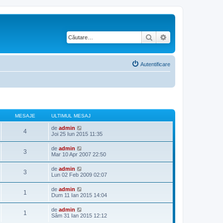
Căutare
Căutare avansată
Autentificare
MESAJE
ULTIMUL MESAJ
V
de
admin
4
e
Joi 25 Iun 2015 11:35
z
i
V
de
admin
3
u
e
Mar 10 Apr 2007 22:50
l
z
t
i
V
de
admin
i
3
u
e
Lun 02 Feb 2009 02:07
m
l
z
u
t
i
l
V
de
admin
i
1
u
m
e
Dum 11 Ian 2015 14:04
m
l
e
z
u
t
s
i
l
V
de
admin
i
a
1
u
m
e
Sâm 31 Ian 2015 12:12
m
j
l
e
z
u