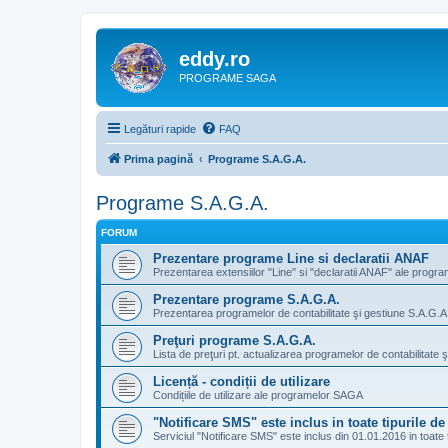
eddy.ro
PROGRAME SAGA
Legături rapide
FAQ
Prima pagină
Programe S.A.G.A.
Programe S.A.G.A.
FORUM
Prezentare programe Line si declaratii ANAF
Prezentarea extensiilor "Line" si "declaratii ANAF" ale progr
Prezentare programe S.A.G.A.
Prezentarea programelor de contabilitate şi gestiune S.A.G.A.
Preţuri programe S.A.G.A.
Lista de preţuri pt. actualizarea programelor de contabilitate 
Licență - condiții de utilizare
Condițiile de utilizare ale programelor SAGA
"Notificare SMS" este inclus in toate tipurile 
Serviciul "Notificare SMS" este inclus din 01.01.2016 in toate