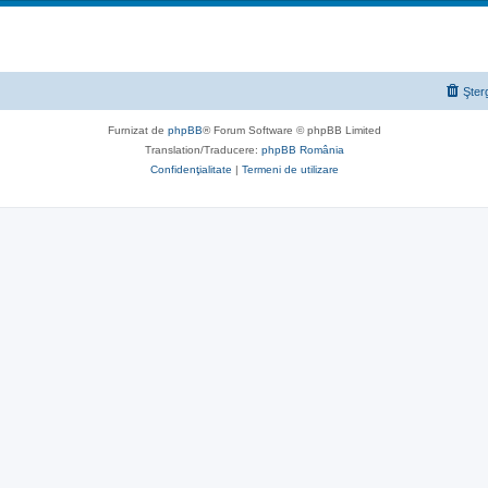
Şter
Furnizat de
phpBB
® Forum Software © phpBB Limited
Translation/Traducere:
phpBB România
Confidenţialitate
|
Termeni de utilizare