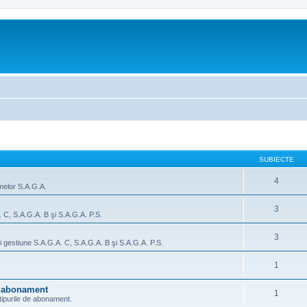
SUBIECTE
4
amelor S.A.G.A.
3
 C, S.A.G.A. B şi S.A.G.A. P.S.
3
şi gestiune S.A.G.A. C, S.A.G.A. B şi S.A.G.A. P.S.
1
de abonament
1
 tipurile de abonament.