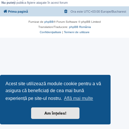
Nu puteţi
publica fişiere ataşate în acest forum
Prima pagină
Ora este UTC+03:00 Europe/Bucharest
Furnizat de
phpBB
® Forum Software © phpBB Limited
Translation/Traducere:
phpBB România
Confidenţialitate
|
Termeni de utilizare
Acest site utilizează module cookie pentru a vă
asigura că beneficiați de cea mai bună
experiență pe site-ul nostru.
Află mai multe
Am înțeles!