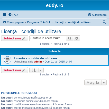
eddy.ro
FAQ
Autentificare
C
Prima pagină
Programe S.A.G.A.
Licență - condiții de utilizare
ă
Licență - condiții de utilizare
u
Căutare
Căutare avansată
Subiect nou
t
1 subiect • Pagina
1
din
1
a
Subiecte
r
e
Licență - condiții de utilizare
Ultimul mesaj de
admin
«
Dum 11 Ian 2015 14:04
Subiect nou
1 subiect • Pagina
1
din
1
Mergi la
PERMISIUNILE FORUMULUI
Nu puteţi
scrie subiecte noi în acest forum
Nu puteţi
răspunde subiectelor din acest forum
Nu puteţi
modifica mesajele dumneavoastră în acest forum
Nu puteţi
şterge mesajele dumneavoastră în acest forum