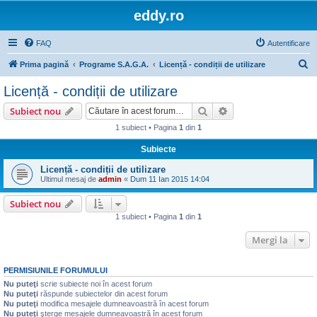
eddy.ro
FAQ
Autentificare
C
Prima pagină
Programe S.A.G.A.
Licență - condiții de utilizare
ă
Licență - condiții de utilizare
u
Căutare
Căutare avansată
Subiect nou
t
1 subiect • Pagina
1
din
1
a
Subiecte
r
e
Licență - condiții de utilizare
Ultimul mesaj de
admin
«
Dum 11 Ian 2015 14:04
Subiect nou
1 subiect • Pagina
1
din
1
Mergi la
PERMISIUNILE FORUMULUI
Nu puteţi
scrie subiecte noi în acest forum
Nu puteţi
răspunde subiectelor din acest forum
Nu puteţi
modifica mesajele dumneavoastră în acest forum
Nu puteţi
şterge mesajele dumneavoastră în acest forum