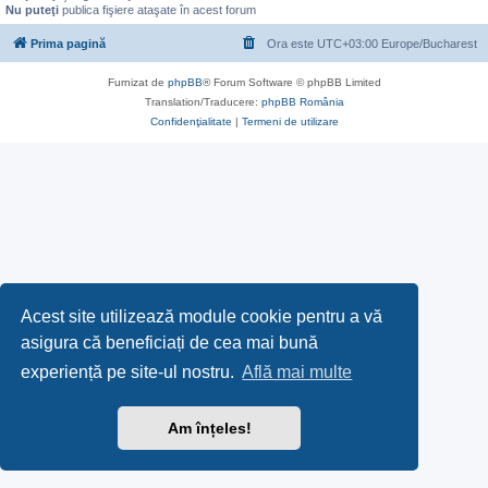
Nu puteţi
publica fişiere ataşate în acest forum
Prima pagină
Ora este UTC+03:00 Europe/Bucharest
Furnizat de
phpBB
® Forum Software © phpBB Limited
Translation/Traducere:
phpBB România
Confidenţialitate
|
Termeni de utilizare
Acest site utilizează module cookie pentru a vă
asigura că beneficiați de cea mai bună
experiență pe site-ul nostru.
Află mai multe
Am înțeles!