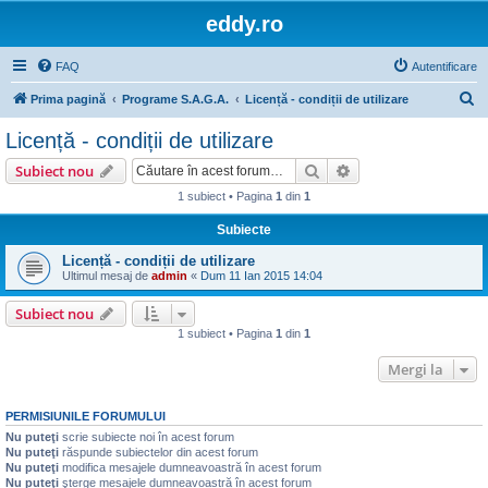
eddy.ro
FAQ
Autentificare
C
Prima pagină
Programe S.A.G.A.
Licență - condiții de utilizare
ă
Licență - condiții de utilizare
u
Căutare
Căutare avansată
Subiect nou
t
1 subiect • Pagina
1
din
1
a
Subiecte
r
e
Licență - condiții de utilizare
Ultimul mesaj de
admin
«
Dum 11 Ian 2015 14:04
Subiect nou
1 subiect • Pagina
1
din
1
Mergi la
PERMISIUNILE FORUMULUI
Nu puteţi
scrie subiecte noi în acest forum
Nu puteţi
răspunde subiectelor din acest forum
Nu puteţi
modifica mesajele dumneavoastră în acest forum
Nu puteţi
şterge mesajele dumneavoastră în acest forum