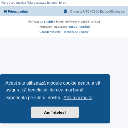
Nu puteţi
publica fişiere ataşate în acest forum
Prima pagină
Ora este UTC+03:00 Europe/Bucharest
Furnizat de
phpBB
® Forum Software © phpBB Limited
Translation/Traducere:
phpBB România
Confidenţialitate
|
Termeni de utilizare
Acest site utilizează module cookie pentru a vă
asigura că beneficiați de cea mai bună
experiență pe site-ul nostru.
Află mai multe
Am înțeles!