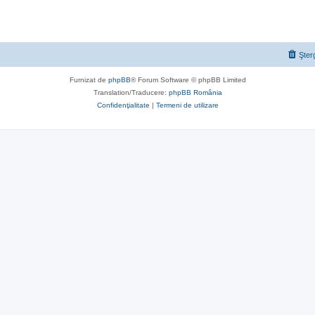
Şter
Furnizat de
phpBB
® Forum Software © phpBB Limited
Translation/Traducere:
phpBB România
Confidenţialitate
|
Termeni de utilizare