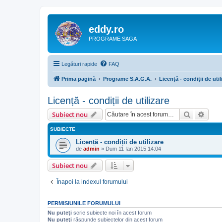
eddy.ro
PROGRAME SAGA
Legături rapide
FAQ
Prima pagină
Programe S.A.G.A.
Licență - condiții de util
Licență - condiții de utilizare
Căutare
Căut
Subiect nou
SUBIECTE
Licență - condiții de utilizare
de
admin
»
Dum 11 Ian 2015 14:04
Subiect nou
Înapoi la indexul forumului
PERMISIUNILE FORUMULUI
Nu puteţi
scrie subiecte noi în acest forum
Nu puteţi
răspunde subiectelor din acest forum