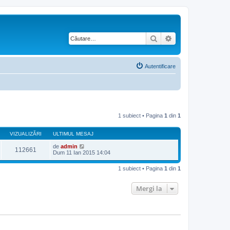
Căutare
Căutare avansată
Autentificare
1 subiect • Pagina
1
din
1
VIZUALIZĂRI
ULTIMUL MESAJ
de
admin
112661
Dum 11 Ian 2015 14:04
1 subiect • Pagina
1
din
1
Mergi la