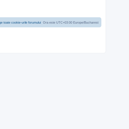
ge toate cookie-urile forumului
Ora este UTC+03:00 Europe/Bucharest