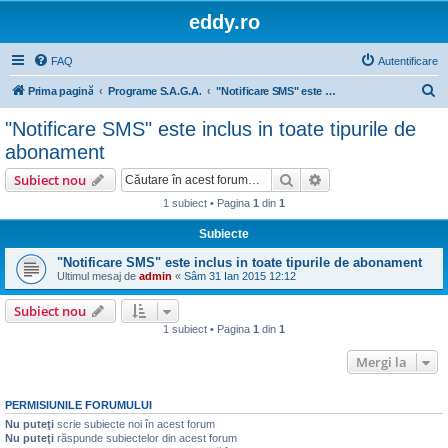
eddy.ro
FAQ
Autentificare
C
Prima pagină
Programe S.A.G.A.
"Notificare SMS" este inclus in toate tipurile de abonament
ă
"Notificare SMS" este inclus in toate tipurile de
u
abonament
t
Căutare
Căutare avansată
Subiect nou
a
1 subiect • Pagina
1
din
1
r
Subiecte
e
"Notificare SMS" este inclus in toate tipurile de abonament
Ultimul mesaj de
admin
«
Sâm 31 Ian 2015 12:12
Subiect nou
1 subiect • Pagina
1
din
1
Mergi la
PERMISIUNILE FORUMULUI
Nu puteţi
scrie subiecte noi în acest forum
Nu puteţi
răspunde subiectelor din acest forum