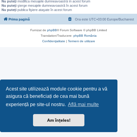
Nu puteţi
modifica mesajele dumneavoastră în acest forum
Nu puteţi
şterge mesajele dumneavoastră în acest forum
Nu puteţi
publica fişiere ataşate în acest forum
Prima pagină
Ora este UTC+03:00 Europe/Bucharest
Furnizat de
phpBB
® Forum Software © phpBB Limited
Translation/Traducere:
phpBB România
Confidenţialitate
|
Termeni de utilizare
Acest site utilizează module cookie pentru a vă
asigura că beneficiați de cea mai bună
experiență pe site-ul nostru.
Află mai multe
Am înțeles!