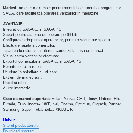
MarketLine
este o extensie pentru modulul de stocuri al programelor
SAGA, care faciliteaza operarea vanzarilor in magazine.
AVANTAJE:
Integrat cu SAGA C. si SAGA P.S.
Suport pentru sisteme de operare pe 64 biti.
Configurarea drepturilor operatorilor, pentru o securitate sporita.
Efectuare rapida a comenzilor.
Tiparirea bonului fiscal aferent comenzii la casa de marcat.
Vizualizarea vanzarilor efectuate.
Exportul comenzilor in SAGA C. si SAGA P.S.
Permite lucrul in retea.
Usurinta în asimilare si utilizare.
Extrem de manevrabil.
Rapid si robust.
Ajutor interactiv.
Case de marcat suportate:
Aclas, Activa, CHD, Daisy, Datecs, Elka,
Eltrade, Euro, Incotex 180F, Nei, Optima, Optimus, Orgtech, Partner,
Samsung, Sapel, Total, Zeka, XKUBE-F.
Link-uri:
Site-ul producatorului
Download program