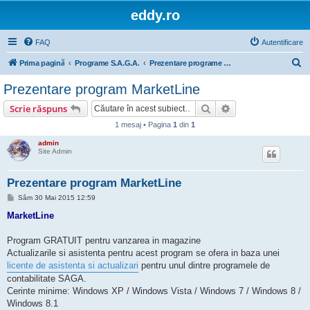
eddy.ro
FAQ
Autentificare
C
Prima pagină
Programe S.A.G.A.
Prezentare programe Line si declaratii ANAF
ă
Prezentare program MarketLine
u
Căutare
Căutare avansată
Scrie răspuns
t
1 mesaj • Pagina
1
din
1
a
admin
r
Site Admin
e
Prezentare program MarketLine
M
Sâm 30 Mai 2015 12:59
e
s
MarketLine
a
j
Program GRATUIT pentru vanzarea in magazine
Actualizarile si asistenta pentru acest program se ofera in baza unei
licente de asistenta si actualizari
pentru unul dintre programele de
contabilitate SAGA.
Cerinte minime: Windows XP / Windows Vista / Windows 7 / Windows 8 /
Windows 8.1