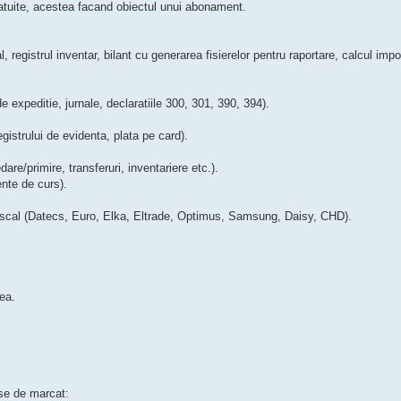
ratuite, acestea facand obiectul unui abonament.
l, registrul inventar, bilant cu generarea fisierelor pentru raportare, calcul impoz
 de expeditie, jurnale, declaratiile 300, 301, 390, 394).
egistrului de evidenta, plata pe card).
are/primire, transferuri, inventariere etc.).
rente de curs).
fiscal (Datecs, Euro, Elka, Eltrade, Optimus, Samsung, Daisy, CHD).
ea.
ase de marcat: