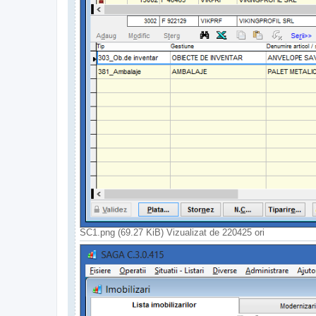
SC1.png (69.27 KiB) Vizualizat de 220425 ori