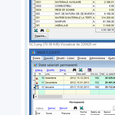
SC3.png (70.38 KiB) Vizualizat de 220425 ori