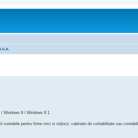
A.G.A.
tare avansată
 / Windows 8 / Windows 8.1
i contabile pentru firme mici si mijlocii, cabinete de contabilitate sau contabil