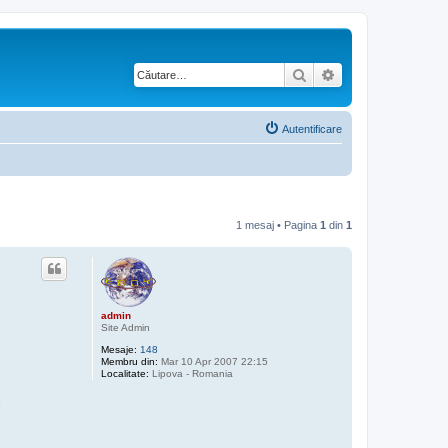
Căutare
Căutare avansată
Autentificare
1 mesaj • Pagina
1
din
1
admin
Site Admin
Mesaje:
148
Membru din:
Mar 10 Apr 2007 22:15
Localitate:
Lipova - Romania
i