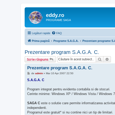
eddy.ro
PROGRAME SAGA
Legături rapide
FAQ
Prima pagină
Programe S.A.G.A.
Prezentare programe S.
Prezentare program S.A.G.A. C.
Căutare
Cău
Scrie răspuns
Prezentare program S.A.G.A. C.
M
de
admin
»
Mar 10 Apr 2007 22:50
e
s
S.A.G.A. C
a
j
Program integrat pentru evidenta contabila si de stocuri.
Cerinte minime: Windows XP / Windows Vista / Windows 7
SAGA C
este o solutie care permite informatizarea activitati
independenti.
Programul este gratuit* si nu contine nici un tip de limitari.