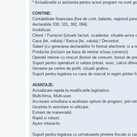
* Actualizarile si asistenta pentru acest program nu sunt g
CONTINE:
Contabilitate financiara (fise de cont, balante, registrul jurna
declaratiile 100, 101, 392, 094).
Imobilizari.
Clienti / Furnizori (situatii facturi, scadentar, situatie avize
Casa (lei, valuta) / Banca (lei, valuta) / Deconturi.
Salarii (cu generarea declaratiilor în format electronic si a r
Productie (inclusiv pe baza de retetar si/sau comenzi).
Operatii interne cu stocuri (bonuri de consum, bonuri de pred
Suport pentru operatiuni in valuta (intrari, iesiri, calcul dife
Urmarire pe centre de profit, situatii grafice.
Suport pentru legatura cu case de marcat in regim printer 
AVANTAJE:
Actualizare rapida la modificarile legislative.
Multi-firma, Multi-user.
Accesare simultana a acelorasi optiuni de program, prin ret
Usurinta în asimilare si utilizare.
Extrem de manevrabil.
Rapid si robust.
Ajutor interactiv.
Suport pentru legatura cu urmatoarele printere fiscale si c