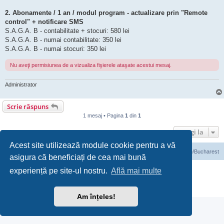
2. Abonamente / 1 an / modul program - actualizare prin "Remote
control" + notificare SMS
S.A.G.A. B - contabilitate + stocuri: 580 lei
S.A.G.A. B - numai contabilitate: 350 lei
S.A.G.A. B - numai stocuri: 350 lei
Nu aveţi permisiunea de a vizualiza fişierele ataşate acestui mesaj.
Administrator
Scrie răspuns
1 mesaj • Pagina
1
din
1
Mergi la
Acest site utilizează module cookie pentru a vă
Prima pagină
Ora este UTC+03:00 Europe/Bucharest
asigura că beneficiați de cea mai bună
Furnizat de
phpBB
® Forum Software © phpBB Limited
experiență pe site-ul nostru.
Află mai multe
Translation/Traducere:
phpBB România
Confidenţialitate
|
Termeni de utilizare
Am înțeles!