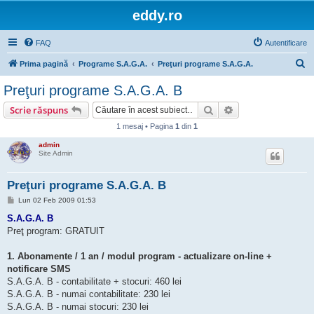
eddy.ro
FAQ
Autentificare
C
Prima pagină
Programe S.A.G.A.
Preţuri programe S.A.G.A.
ă
Preţuri programe S.A.G.A. B
u
Căutare
Căutare avansată
Scrie răspuns
t
1 mesaj • Pagina
1
din
1
a
admin
r
Site Admin
e
Preţuri programe S.A.G.A. B
M
Lun 02 Feb 2009 01:53
e
s
S.A.G.A. B
a
Preţ program: GRATUIT
j
1. Abonamente / 1 an / modul program - actualizare on-line +
notificare SMS
S.A.G.A. B - contabilitate + stocuri: 460 lei
S.A.G.A. B - numai contabilitate: 230 lei
S.A.G.A. B - numai stocuri: 230 lei