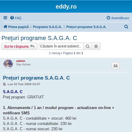
eddy.ro
FAQ
Autentificare
C
Prima pagină
Programe S.A.G.A.
Preţuri programe S.A.G.A.
ă
Preţuri programe S.A.G.A. C
u
Căutare
Căutare avansată
Scrie răspuns
t
1 mesaj • Pagina
1
din
1
a
admin
r
Site Admin
e
Preţuri programe S.A.G.A. C
M
Lun 02 Feb 2009 02:07
e
s
S.A.G.A. C
a
Preţ program: GRATUIT
j
1. Abonamente / 1 an / modul program - actualizare on-line +
notificare SMS
S.A.G.A. C - contabilitate + stocuri: 460 lei
S.A.G.A. C - numai contabilitate: 230 lei
S.A.G.A. C - numai stocuri: 230 lei