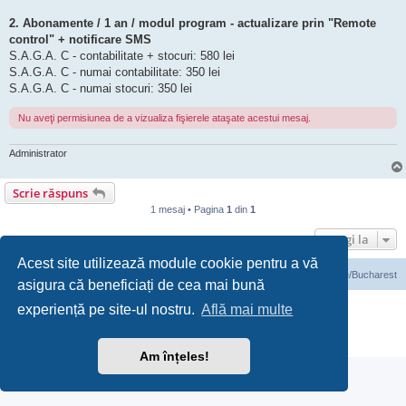
2. Abonamente / 1 an / modul program - actualizare prin "Remote
control" + notificare SMS
S.A.G.A. C - contabilitate + stocuri: 580 lei
S.A.G.A. C - numai contabilitate: 350 lei
S.A.G.A. C - numai stocuri: 350 lei
Nu aveţi permisiunea de a vizualiza fişierele ataşate acestui mesaj.
Administrator
Scrie răspuns
1 mesaj • Pagina
1
din
1
Mergi la
Acest site utilizează module cookie pentru a vă
Prima pagină
Ora este UTC+03:00 Europe/Bucharest
asigura că beneficiați de cea mai bună
Furnizat de
phpBB
® Forum Software © phpBB Limited
experiență pe site-ul nostru.
Află mai multe
Translation/Traducere:
phpBB România
Confidenţialitate
|
Termeni de utilizare
Am înțeles!