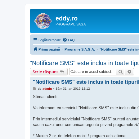
eddy.ro
PROGRAME SAGA
Legături rapide
FAQ
Prima pagină
Programe S.A.G.A.
"Notificare SMS" este in
"Notificare SMS" este inclus in toate ti
Căutare
Cău
Scrie răspuns
"Notificare SMS" este inclus in toate tipu
M
de
admin
»
Sâm 31 Ian 2015 12:12
e
s
Stimati clienti,
a
j
Va informam ca serviciul "Notificare SMS" este inclus din 
Prin intermediul serviciului "Notificare SMS" sunteti anunta
sau in cazul unor comunicari urgente privind programele 
* Maxim 2 nr. de telefon mobil / program achizitionat