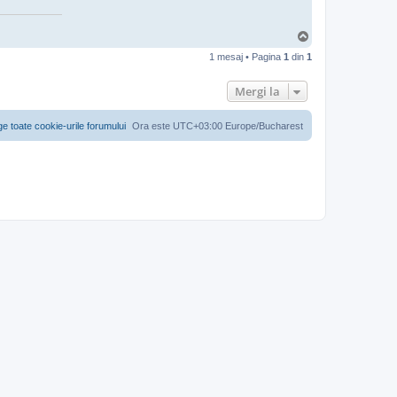
S
u
1 mesaj • Pagina
1
din
1
s
Mergi la
ge toate cookie-urile forumului
Ora este UTC+03:00 Europe/Bucharest