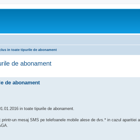
clus in toate tipurile de abonament
purile de abonament
tare avansată
rile de abonament
01.01.2016 in toate tipurile de abonament.
t printr-un mesaj SMS pe telefoanele mobile alese de dvs.* in cazul aparitiei ac
SAGA.