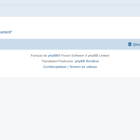
onament”
Şter
Furnizat de
phpBB
® Forum Software © phpBB Limited
Translation/Traducere:
phpBB România
Confidenţialitate
|
Termeni de utilizare